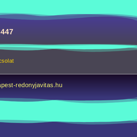
3447
solat
pest-redonyjavitas.hu