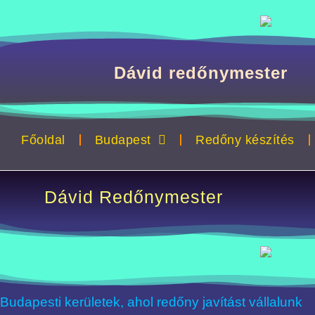
Megszakítás
Dávid redőnymester
Főoldal
Budapest
Redőny készítés
Dávid Redőnymester
Budapesti kerületek, ahol redőny javítást vállalunk