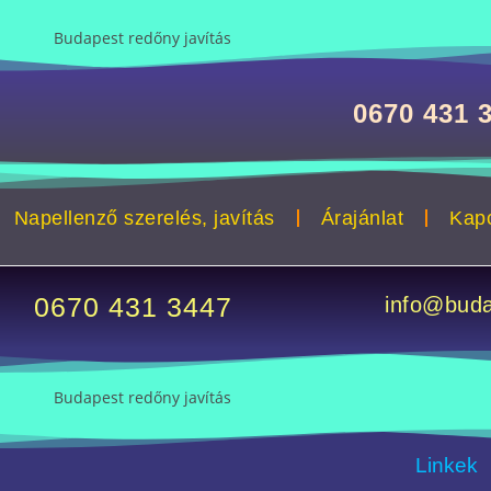
0670 431 
Napellenző szerelés, javítás
Árajánlat
Kapc
0670 431 3447
info@buda
Linkek