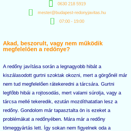
0630 218 5919
mester@budapest-redonyjavitas.hu
07:00 - 19:00
Akad, beszorult, vagy nem működik
megfelelően a redőnye?
A redőny javítása során a legnagyobb hibát a
kiszálasodott gurtni szoktak okozni, mert a görgőnél már
nem tud megfelelően rátekeredni a tárcsára. Gurtni
legfőbb hibái a rojtosodás, mert valami súrolja, vagy a
tárcsa mellé tekeredik, ezután mozdíthatatlan lesz a
redőny. Gondolom már tapasztalta ön is ezeket a
problémákat a redőnyében. Mára már a redőny
tömeggyártás lett. Így sokan nem figyelnek oda a