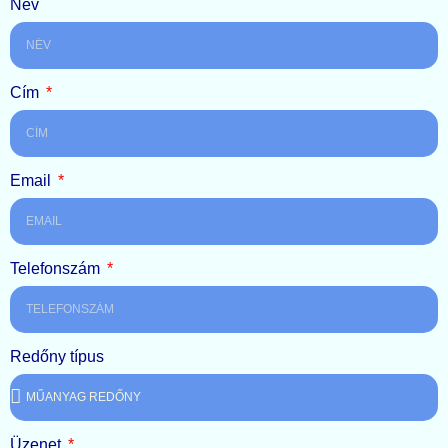
Név
Cím
Email
Telefonszám
Redőny típus
Üzenet