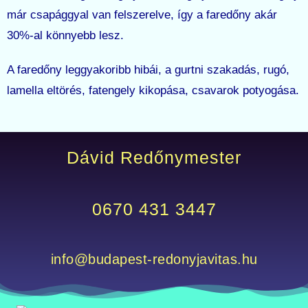
már csapággyal van felszerelve, így a faredőny akár
30%-al könnyebb lesz.
A faredőny leggyakoribb hibái, a gurtni szakadás, rugó,
lamella eltörés, fatengely kikopása, csavarok potyogása.
Dávid Redőnymester
0670 431 3447
info@budapest-redonyjavitas.hu