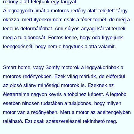
redőny alatt felejtünk egy tárgyat.
A legnagyobb hibát a motoros redőny alatt felejtett tárgy
okozza, mert ilyenkor nem csak a féder törhet, de még a
lécei is deformálódhat. Ami súlyos anyagi kárral terheli
meg a tulajdonosát. Fontos lenne, hogy oda figyeljünk
leengedésnél, hogy nem e hagytunk alatta valamit.
Smart home, vagy Somfy motorok a leggyakoribbak a
motoros redőnyökben. Ezek világ márkák, de előfordul
az olcsó silány minőségű motorok is. Ezeknek az
élettartalma nagyon kevés a többihez képest. A legtöbb
esetben nincsen tudatában a tulajdonos, hogy milyen
motor van a redőnyében. Mert a motor az acéltengelyben
található. Ezt csak szétszerelésnél tekinthető meg.