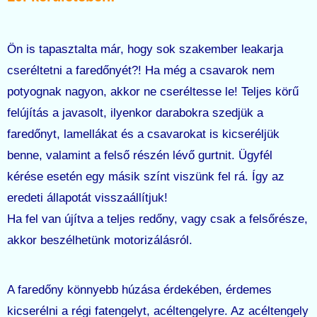
Ön is tapasztalta már, hogy sok szakember leakarja
cseréltetni a faredőnyét?! Ha még a csavarok nem
potyognak nagyon, akkor ne cseréltesse le! Teljes körű
felújítás a javasolt, ilyenkor darabokra szedjük a
faredőnyt, lamellákat és a csavarokat is kicseréljük
benne, valamint a felső részén lévő gurtnit. Ügyfél
kérése esetén egy másik színt viszünk fel rá. Így az
eredeti állapotát visszaállítjuk!
Ha fel van újítva a teljes redőny, vagy csak a felsőrésze,
akkor beszélhetünk motorizálásról.
A faredőny könnyebb húzása érdekében, érdemes
kicserélni a régi fatengelyt, acéltengelyre. Az acéltengely