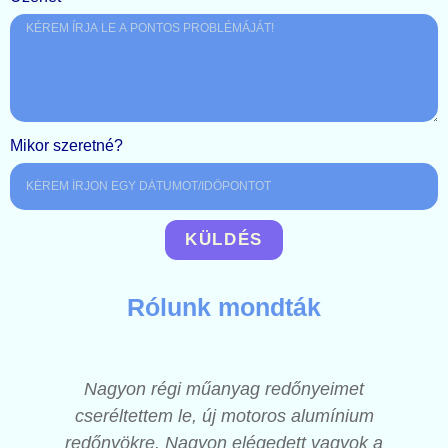
Mikor szeretné?
KÜLDÉS
Rólunk mondták
Nagyon régi műanyag redőnyeimet
cseréltettem le, új motoros alumínium
redőnyökre. Nagyon elégedett vagyok a