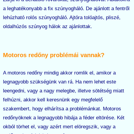
a leghatékonyabb a fix szúnyogháló. De ajánlott a fentről
lehúzható rolós szúnyogháló. Ajtóra tolóajtós, pliszé,
oldalhúzós szúnyog hálok az ajánlottak.
Motoros redőny problémái vannak?
A motoros redőny mindig akkor romlik el, amikor a
legnagyobb szükségünk van rá. Ha nem lehet este
leengedni, vagy a nagy melegbe, illetve sötétség miatt
felhúzni, akkor kell keresnünk egy megfelelő
szakembert, hogy elhárítsa a problémánkat. Motoros
redőnyöknek a legnagyobb hibája a féder eltörése. Két
okból törhet el, vagy azért mert elöregszik, vagy a