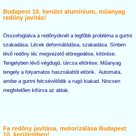
Budapest 10. kerület alumínium, műanyag
redőny javítás!
Összefoglalva a redőnyöknél a legfőbb probléma a gurtni
szakadása. Lécek deformálódása, szakadása. Sínben
lévő redőny léc megvezető elöregedése, kitörése.
Tengelyben lévő végdugó, tárcsa eltörése. Műanyag
tengely a folyamatos használattól eltörik. Automata,
amibe a gurtni felcsévélődik a rugó kiakad. Nincsen
megfelelően kifúrva az ablak.
Fa redőny javítása, motorizálása Budapest
10. kerületében!