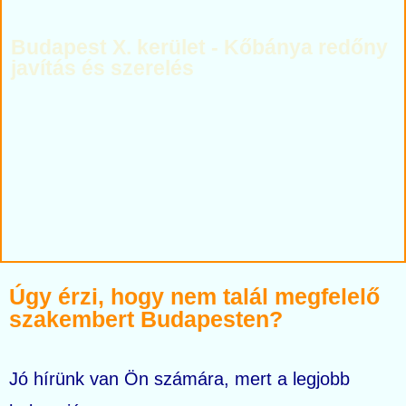
Budapest X. kerület - Kőbánya redőny
javítás és szerelés
Napellenző, szúnyogháló, fa, motoros, alumínium, műanyag
redőny
Úgy érzi, hogy nem talál megfelelő
szakembert Budapesten?
Jó hírünk van Ön számára, mert a legjobb