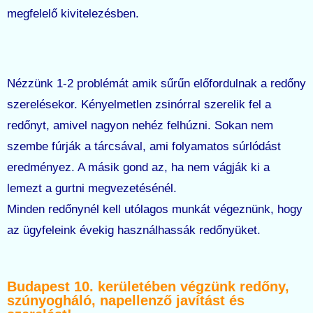
megfelelő kivitelezésben.
Nézzünk 1-2 problémát amik sűrűn előfordulnak a redőny
szerelésekor. Kényelmetlen zsinórral szerelik fel a
redőnyt, amivel nagyon nehéz felhúzni. Sokan nem
szembe fúrják a tárcsával, ami folyamatos súrlódást
eredményez. A másik gond az, ha nem vágják ki a
lemezt a gurtni megvezetésénél.
Minden redőnynél kell utólagos munkát végeznünk, hogy
az ügyfeleink évekig használhassák redőnyüket.
Budapest 10. kerületében végzünk redőny,
szúnyogháló, napellenző javítást és