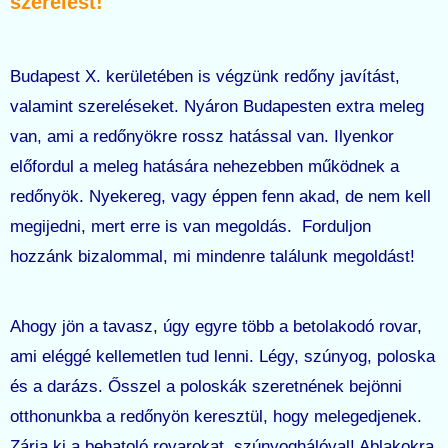
szerelést!
Budapest X. kerületében is végzünk redőny javítást,
valamint szereléseket. Nyáron Budapesten extra meleg
van, ami a redőnyökre rossz hatással van. Ilyenkor
előfordul a meleg hatására nehezebben működnek a
redőnyök. Nyekereg, vagy éppen fenn akad, de nem kell
megijedni, mert erre is van megoldás. Forduljon
hozzánk bizalommal, mi mindenre találunk megoldást!
Ahogy jön a tavasz, úgy egyre több a betolakodó rovar,
ami eléggé kellemetlen tud lenni. Légy, szúnyog, poloska
és a darázs. Ősszel a poloskák szeretnének bejönni
otthonunkba a redőnyön keresztül, hogy melegedjenek.
Zárja ki a behatoló rovarokat, szúnyoghálóval! Ablakokra