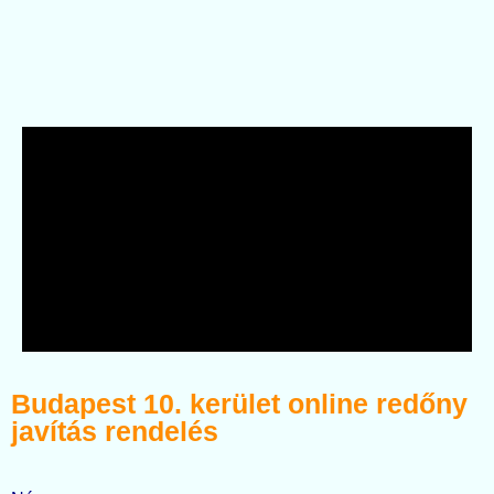
Budapest 10. kerület online redőny
javítás rendelés